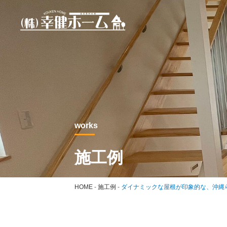
works
施工例
HOME
-
施工例
-
ダイナミックな屋根が印象的な、沖縄