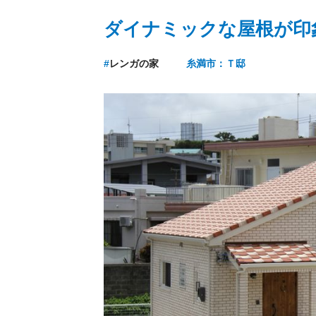
ダイナミックな屋根が印
#
レンガの家
糸満市：Ｔ邸